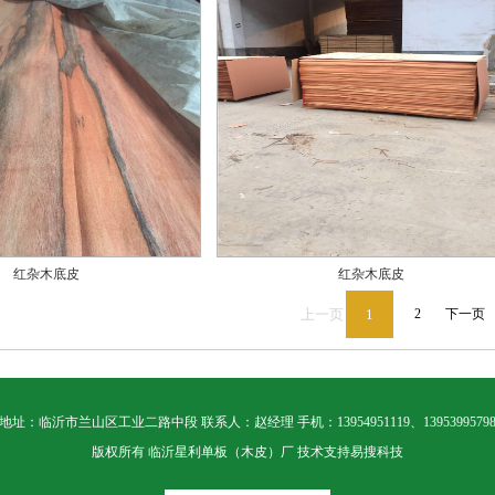
红杂木底皮
红杂木底皮
上一页
1
2
下一页
地址：临沂市兰山区工业二路中段 联系人：赵经理 手机：13954951119、1395399579
版权所有 临沂星利单板（木皮）厂
技术支持
易搜科技