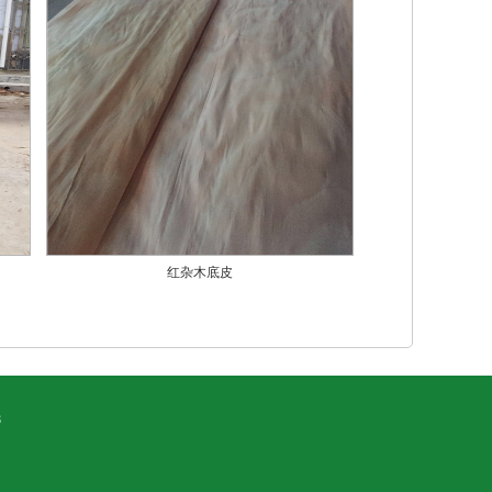
红杂木底皮
8